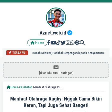
Aznet.web.id
Home
t Saat Renovasi Rumah Subsidi, Padahal Berpengaruh pada Kenyamanan Rumah
Pilih
TERBARU
[Iklan Khusus Postingan]
›
›
Home
Kesehatan
Manfaat Olahraga Rugby: Nggak Cuma Bikin Keren, Tapi Juga Sehat Banget!
Manfaat Olahraga Rugby: Nggak Cuma Bikin
Keren, Tapi Juga Sehat Banget!