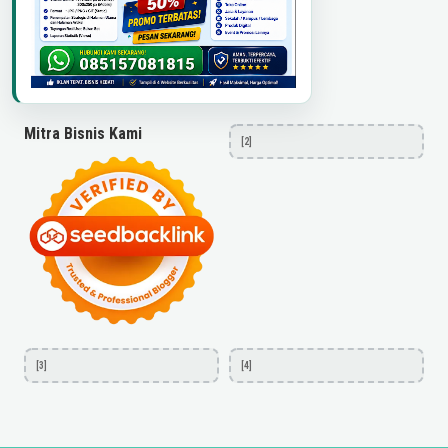
Mitra Bisnis Kami
[2]
[3]
[4]