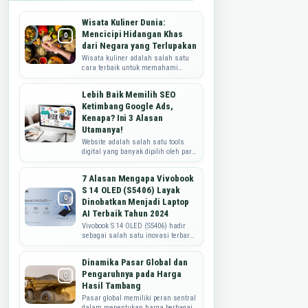
Wisata Kuliner Dunia:
Mencicipi Hidangan Khas
dari Negara yang Terlupakan
Wisata kuliner adalah salah satu
cara terbaik untuk memahami
budaya sebuah negara. Namun,
seringkali wisatawan cenderung
Lebih Baik Memilih SEO
mengunjungi negara-...
Ketimbang Google Ads,
Kenapa? Ini 3 Alasan
Utamanya!
Website adalah salah satu tools
digital yang banyak dipilih oleh para
pebisnis karena mampu
memberikan mereka banyak
7 Alasan Mengapa Vivobook
manfaat. Manfaat paling...
S 14 OLED (S5406) Layak
Dinobatkan Menjadi Laptop
AI Terbaik Tahun 2024
Vivobook S 14 OLED (S5406) hadir
sebagai salah satu inovasi terbaru
dalam dunia teknologi, khususnya
dalam kategori laptop AI . Perangkat
Dinamika Pasar Global dan
in...
Pengaruhnya pada Harga
Hasil Tambang
Pasar global memiliki peran sentral
dalam menentukan harga berbagai