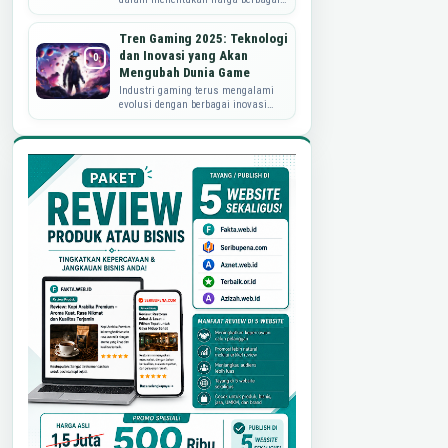
hasil tambang, dari logam hingga
bahan bakar fosil. Fluktuasi dalam
Tren Gaming 2025: Teknologi
perm...
dan Inovasi yang Akan
Mengubah Dunia Game
Industri gaming terus mengalami
evolusi dengan berbagai inovasi
teknologi yang semakin canggih.
Tahun 2025 diprediksi akan menjadi
era di ma...