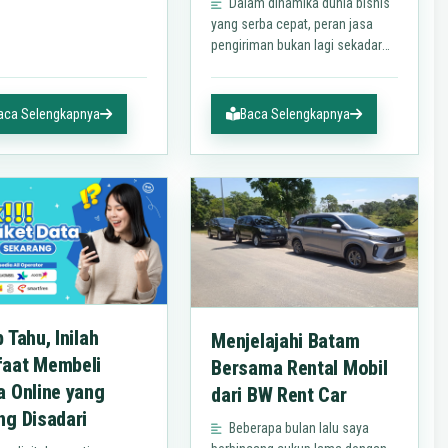
Dalam dinamika dunia bisnis
selalu menjadi momen
yang serba cepat, peran jasa
aling membuat saya
pengiriman bukan lagi sekadar
ela napas…
pelengkap, melainkan tulang
punggung operasional. Memilih
mitra pengiriman yang tepat
aca Selengkapnya
Baca Selengkapnya
bukan…
 Tahu, Inilah
Menjelajahi Batam
aat Membeli
Bersama Rental Mobil
a Online yang
dari BW Rent Car
ng Disadari
Beberapa bulan lalu saya