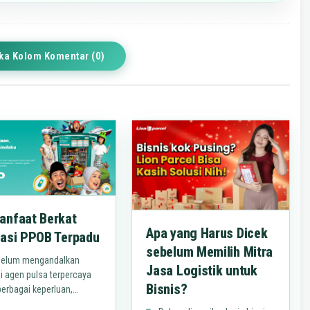
ka Kolom Komentar (0)
anfaat Berkat
Apa yang Harus Dicek
kasi PPOB Terpadu
sebelum Memilih Mitra
elum mengandalkan
Jasa Logistik untuk
si agen pulsa terpercaya
Bisnis?
berbagai keperluan,
as awal bulan dan akhir