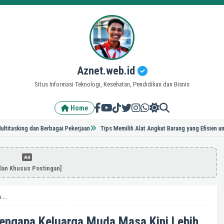
Aznet.web.id
Situs Informasi Teknologi, Kesehatan, Pendidikan dan Bisnis
Home
ing dan Berbagai Pekerjaan
Tips Memilih Alat Angkut Barang yang Efisien untuk Skal
klan Khusus Postingan]
Tren Parenting Minimalis: Mengapa Keluarga Muda Masa Kini Lebih Bahagia dengan Sedikit Barang?
Mengapa Keluarga Muda Masa Kini Lebih