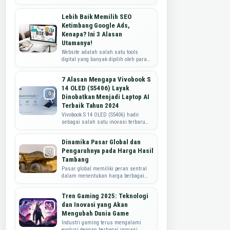
sebuah negara. Namun, seringkali
wisatawan cenderung mengunjungi
Lebih Baik Memilih SEO
negara-...
Ketimbang Google Ads,
Kenapa? Ini 3 Alasan
Utamanya!
Website adalah salah satu tools
digital yang banyak dipilih oleh para
pebisnis karena mampu memberikan
mereka banyak manfaat. Manfaat
7 Alasan Mengapa Vivobook S
paling...
14 OLED (S5406) Layak
Dinobatkan Menjadi Laptop AI
Terbaik Tahun 2024
Vivobook S 14 OLED (S5406) hadir
sebagai salah satu inovasi terbaru
dalam dunia teknologi, khususnya
dalam kategori laptop AI . Perangkat
Dinamika Pasar Global dan
in...
Pengaruhnya pada Harga Hasil
Tambang
Pasar global memiliki peran sentral
dalam menentukan harga berbagai
hasil tambang, dari logam hingga
bahan bakar fosil. Fluktuasi dalam
Tren Gaming 2025: Teknologi
perm...
dan Inovasi yang Akan
Mengubah Dunia Game
Industri gaming terus mengalami
evolusi dengan berbagai inovasi