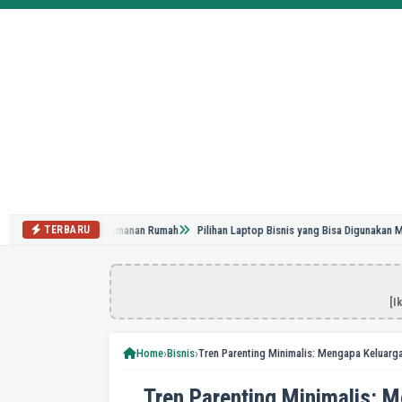
ngaruh pada Kenyamanan Rumah
Pilihan Laptop Bisnis yang Bisa Digunakan Multitask
TERBARU
[I
›
›
Home
Bisnis
Tren Parenting Minimalis: 