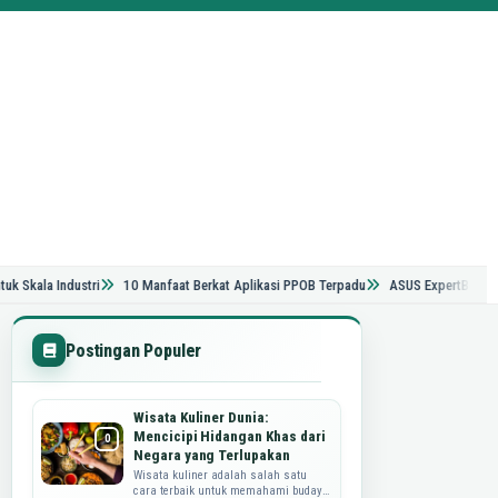
a Industri
10 Manfaat Berkat Aplikasi PPOB Terpadu
ASUS ExpertBook Ultra, La
Postingan Populer
Wisata Kuliner Dunia:
Mencicipi Hidangan Khas dari
Negara yang Terlupakan
Wisata kuliner adalah salah satu
cara terbaik untuk memahami budaya