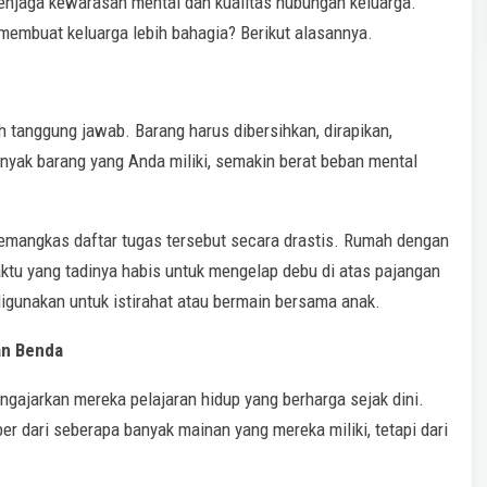
menjaga kewarasan mental dan kualitas hubungan keluarga.
 membuat keluarga lebih bahagia? Berikut alasannya.
h tanggung jawab. Barang harus dibersihkan, dirapikan,
anyak barang yang Anda miliki, semakin berat beban mental
emangkas daftar tugas tersebut secara drastis. Rumah dengan
aktu yang tadinya habis untuk mengelap debu di atas pajangan
digunakan untuk istirahat atau bermain bersama anak.
an Benda
gajarkan mereka pelajaran hidup yang berharga sejak dini.
r dari seberapa banyak mainan yang mereka miliki, tetapi dari