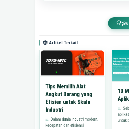
Bu
Artikel Terkait
Tips Memilih Alat
10 M
Angkut Barang yang
Apli
Efisien untuk Skala
Seb
Industri
aplika
Dalam dunia industri modern,
untuk 
kecepatan dan efisiensi
rutinit