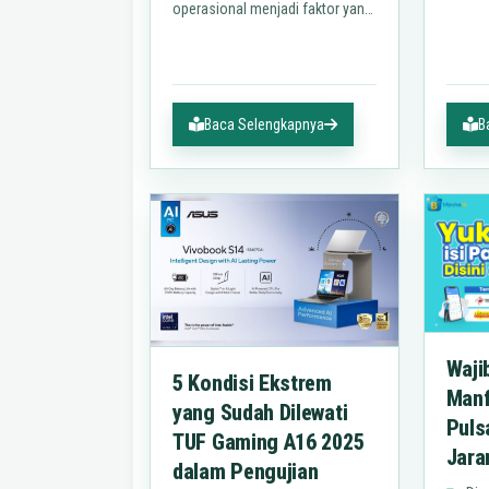
operasional menjadi faktor yang
bulan 
sangat menentukan
yang p
keberhasilan sebuah
mengh
perusahaan. Baik di sektor
manufaktur, pergudangan,…
Baca Selengkapnya
B
Wajib
5 Kondisi Ekstrem
Manf
yang Sudah Dilewati
Puls
TUF Gaming A16 2025
Jara
dalam Pengujian